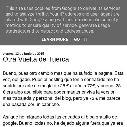
This site uses cookies from Google to deliver its services
Dawolf
and to analyze traffic. Your IP address and user-agent are
shared with Google along with performance and security
metrics to ensure quality of service, generate usage
Blog, cine, fotografia, programación
statistics, and to detect and address abuse.
LEARN MORE
GOT IT
▼
viernes, 12 de junio de 2015
Otra Vuelta de Tuerca
Bueno, pues otro cambio mas que ha sufrido la pagina. Esta
vez, obligado. Pues el hosting que tenia contratado me ha
subido por arte de magia de 28 € al año a 72€, y bueno, 28
€ era algo asumible para poder mantener viva la versión
mas trabajada y personal del blog, pero ya 72 € me parece
una pasada por un capricho.
Así que he migrado todas las entradas al blog gratuito de
google. Bueno, todas no, he dejado alguna fuera que ya era