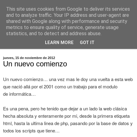
This site uses cookies from Google to deliver its services
Dawolf
and to analyze traffic. Your IP address and user-agent are
shared with Google along with performance and security
metrics to ensure quality of service, generate usage
Blog, cine, fotografia, programación
statistics, and to detect and address abuse.
LEARN MORE
GOT IT
▼
jueves, 15 de noviembre de 2012
Un nuevo comienzo
Un nuevo comienzo… una vez mas le doy una vuelta a esta web
que nació allá por el 2001 como un trabajo para el modulo
de informática…
Es una pena, pero he tenido que dejar a un lado la web clásica
hecha absoluta y enteramente por mi, desde la primera etiqueta
html, hasta la ultima linea de php, pasando por la base de datos y
todos los scripts que tiene…