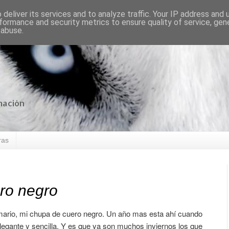
deliver its services and to analyze traffic. Your IP address and
formance and security metrics to ensure quality of service, ge
 abuse.
mación
ras
ro negro
mario, mi chupa de cuero negro. Un año mas esta ahí cuando
legante y sencilla. Y es que ya son muchos inviernos los que