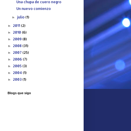
Una chupa de cuero negro
Un nuevo comienzo
julio
(1)
►
2011
(2)
►
2010
(6)
►
2009
(8)
►
2008
(31)
►
2007
(25)
►
2006
(7)
►
2005
(3)
►
2004
(1)
►
2003
(1)
►
Blogs que sigo