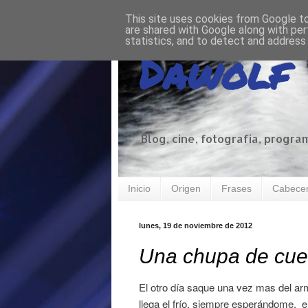
This site uses cookies from Google to 
are shared with Google along with per
statistics, and to detect and address
Dawolf
Blog, cine, fotografia, progra
Inicio
Origen
Frases
Cabece
lunes, 19 de noviembre de 2012
Una chupa de cue
El otro día saque una vez mas del ar
llega el frío, siempre esperándome, e