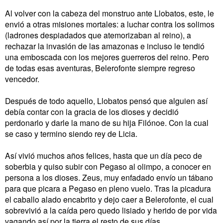
Al volver con la cabeza del monstruo ante Llobatos, este, le
envió a otras misiones mortales: a luchar contra los solimos
(ladrones despiadados que atemorizaban al reino), a
rechazar la invasión de las amazonas e incluso le tendió
una emboscada con los mejores guerreros del reino. Pero
de todas esas aventuras, Belerofonte siempre regreso
vencedor.
Después de todo aquello, Llobatos pensó que alguien así
debía contar con la gracia de los dioses y decidió
perdonarlo y darle la mano de su hija Filónoe. Con la cual
se caso y termino siendo rey de Licia.
Así vivió muchos años felices, hasta que un día peco de
soberbia y quiso subir con Pegaso al olimpo, a conocer en
persona a los dioses. Zeus, muy enfadado envío un tábano
para que picara a Pegaso en pleno vuelo. Tras la picadura
el caballo alado encabrito y dejo caer a Belerofonte, el cual
sobrevivió a la caída pero quedo lisiado y herido de por vida
vagando así por la tierra el resto de sus días.