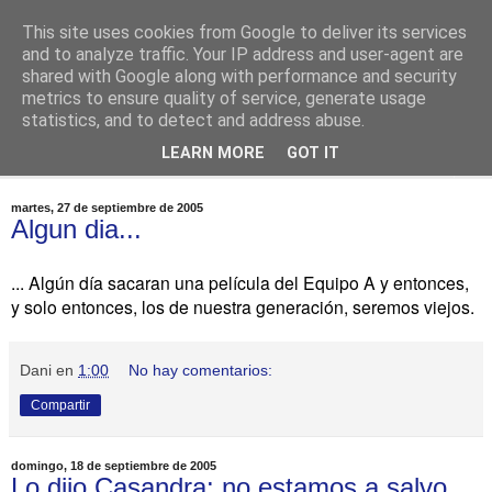
This site uses cookies from Google to deliver its services
Dawolf
and to analyze traffic. Your IP address and user-agent are
shared with Google along with performance and security
metrics to ensure quality of service, generate usage
Blog, cine, fotografia, programación
statistics, and to detect and address abuse.
LEARN MORE
GOT IT
▼
martes, 27 de septiembre de 2005
Algun dia...
... Algún día sacaran una película del Equipo A y entonces,
y solo entonces, los de nuestra generación, seremos viejos.
Dani
en
1:00
No hay comentarios:
Compartir
domingo, 18 de septiembre de 2005
Lo dijo Casandra: no estamos a salvo